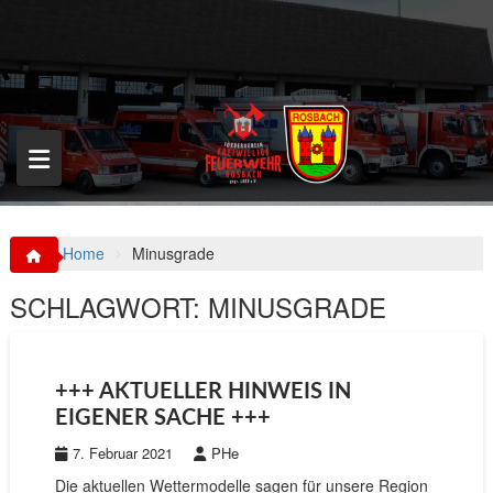
S
k
i
p
t
o
c
o
n
t
e
n
Home
Minusgrade
t
SCHLAGWORT:
MINUSGRADE
+++ AKTUELLER HINWEIS IN
EIGENER SACHE +++
7. Februar 2021
PHe
Die aktuellen Wettermodelle sagen für unsere Region