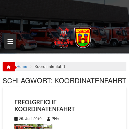
S
k
i
p
t
o
c
o
n
t
e
n
Home
Koordinatenfahrt
t
SCHLAGWORT:
KOORDINATENFAHRT
ERFOLGREICHE
KOORDINATENFAHRT
25. Juni 2019
PHe