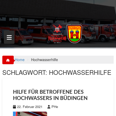
S
k
i
p
t
o
c
o
n
t
e
n
Home
Hochwasserhilfe
t
SCHLAGWORT:
HOCHWASSERHILFE
HILFE FÜR BETROFFENE DES
HOCHWASSERS IN BÜDINGEN
22. Februar 2021
PHe