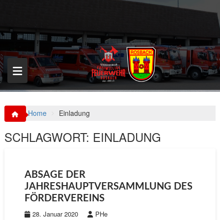
S
k
i
p
t
o
c
o
n
t
e
n
Home
Einladung
t
SCHLAGWORT:
EINLADUNG
ABSAGE DER
JAHRESHAUPTVERSAMMLUNG DES
FÖRDERVEREINS
28. Januar 2020
PHe