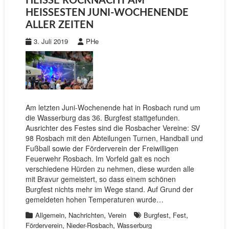
HEISSE ROCKNACHT AM H
EISSESTEN JUNI-WOCHENENDE AL
LER ZEITEN
3. Juli 2019
PHe
Am letzten Juni-Wochenende hat in Rosbach rund um
die Wasserburg das 36. Burgfest stattgefunden.
Ausrichter des Festes sind die Rosbacher Vereine: SV
98 Rosbach mit den Abteilungen Turnen, Handball und
Fußball sowie der Förderverein der Freiwilligen
Feuerwehr Rosbach. Im Vorfeld galt es noch
verschiedene Hürden zu nehmen, diese wurden alle
mit Bravur gemeistert, so dass einem schönen
Burgfest nichts mehr im Wege stand. Auf Grund der
gemeldeten hohen Temperaturen wurde…
,
,
,
,
Allgemein
Nachrichten
Verein
Burgfest
Fest
,
,
Förderverein
Nieder-Rosbach
Wasserburg