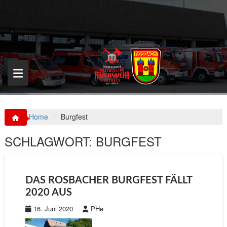
S
k
i
p
t
o
c
o
n
t
e
n
Home
Burgfest
t
SCHLAGWORT:
BURGFEST
DAS ROSBACHER BURGFEST FÄLLT
2020 AUS
16. Juni 2020
PHe