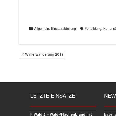
,
,
Allgemein
Einsatzabteilung
Fortbildung
Kettens
Winterwanderung 2019
B
E
I
T
R
A
G
LETZTE EINSÄTZE
NEW
S
N
A
V
F Wald 2 – Wald-/Flächenbrand mit
Bayeri