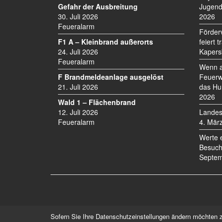
I
Gefahr der Ausbreitung
Jugend
30. Juli 2026
2026
G
Feueralarm
A
Förder
T
F1 A – Kleinbrand außerorts
feiert 
I
24. Juli 2026
Kapers
O
Feueralarm
Wenn a
N
F Brandmeldeanlage ausgelöst
Feuerw
21. Juli 2026
das Hu
2026
Wald 1 – Flächenbrand
12. Juli 2026
Landes
Feueralarm
4. Mär
Werte 
Besuch
Septem
Sofern Sie Ihre Datenschutzeinstellungen ändern möchten z.B