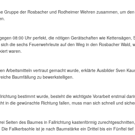
ine Gruppe der Rosbacher und Rodheimer Wehren zusammen, um den 
en.
gegen 08:00 Uhr perfekt, die nötigen Gerätschaften wie Kettensägen,
 sich die sechs Feuerwehrleute auf den Weg in den Rosbacher Wald, w
iert waren.
 Arbeitsmitteln vertraut gemacht wurde, erklärte Ausbilder Sven Kaus n
eiche Baumfällung zu bewerkstelligen.
richtung bestimmt wurde, besteht die wichtigste Vorarbeit erstmal dar
ht in die gewünschte Richtung fallen, muss man sich schnell und sich
drei Seiten des Baumes in Fallrichtung kastenförmig zurechtgeschnitten
ie Fallkerbsohle ist je nach Baumstärke ein Drittel bis ein Fünftel tie