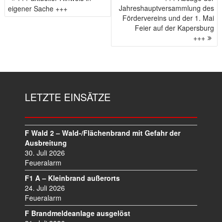
B
Jahreshauptversammlung des
eigener Sache +++
E
Fördervereins und der 1. Mai
I
Feier auf der Kapersburg
T
+++
R
A
G
S
N
LETZTE EINSÄTZE
A
V
I
F Wald 2 – Wald-/Flächenbrand mit Gefahr der
G
Ausbreitung
A
30. Juli 2026
T
Feueralarm
I
O
F1 A – Kleinbrand außerorts
N
24. Juli 2026
Feueralarm
F Brandmeldeanlage ausgelöst