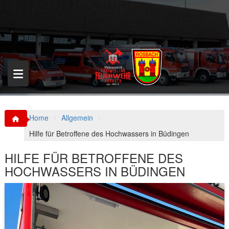
S
k
i
p
t
o
c
o
n
t
e
n
Home
Allgemein
t
Hilfe für Betroffene des Hochwassers in Büdingen
HILFE FÜR BETROFFENE DES
HOCHWASSERS IN BÜDINGEN