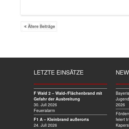
Ältere Beiträge
B
E
I
T
R
A
G
LETZTE EINSÄTZE
NEW
S
N
A
V
F Wald 2 – Wald-/Flächenbrand mit
Bayeri
I
Gefahr der Ausbreitung
Jugend
30. Juli 2026
2026
G
Feueralarm
A
Förder
T
F1 A – Kleinbrand außerorts
feiert 
I
24. Juli 2026
Kapers