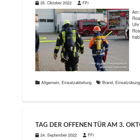
25. Oktober 2022
FFr
Am 
Ros
Uhr
Ros
hab
,
,
Allgemein
Einsatzabteilung
Brand
Einsatzübung
TAG DER OFFENEN TÜR AM 3. OK
24. September 2022
FFr