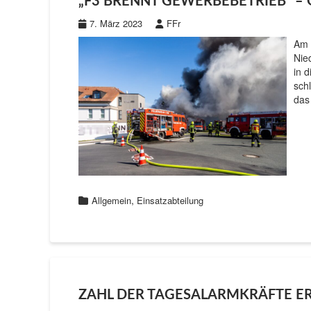
„F3 BRENNT GEWERBEBETRIEB“ – G
7. März 2023
FFr
Am 
Nie
in 
sch
das
,
Allgemein
Einsatzabteilung
ZAHL DER TAGESALARMKRÄFTE E