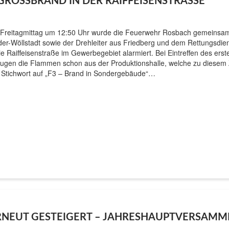
ROSSBRAND IN DER RAIFFEISENSTRASSE
Freitagmittag um 12:50 Uhr wurde die Feuerwehr Rosbach gemeinsam
der-Wöllstadt sowie der Drehleiter aus Friedberg und dem Rettungsdi
die Raiffeisenstraße im Gewerbegebiet alarmiert. Bei Eintreffen des er
lugen die Flammen schon aus der Produktionshalle, welche zu diesem Ze
 Stichwort auf „F3 – Brand in Sondergebäude“…
RNEUT GESTEIGERT – JAHRESHAUPTVERSAM