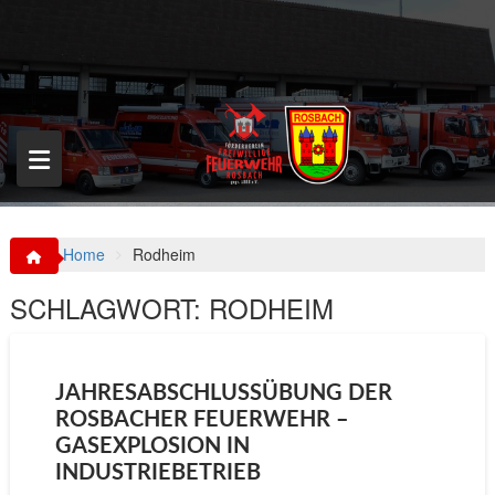
S
k
i
p
t
o
c
o
n
t
e
n
Home
Rodheim
t
SCHLAGWORT:
RODHEIM
JAHRESABSCHLUSSÜBUNG DER
ROSBACHER FEUERWEHR –
GASEXPLOSION IN
INDUSTRIEBETRIEB