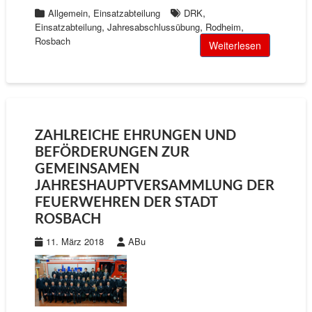
,
,
Allgemein
Einsatzabteilung
DRK
,
,
,
Einsatzabteilung
Jahresabschlussübung
Rodheim
Rosbach
Weiterlesen
ZAHLREICHE EHRUNGEN UND
BEFÖRDERUNGEN ZUR
GEMEINSAMEN
JAHRESHAUPTVERSAMMLUNG DER
FEUERWEHREN DER STADT
ROSBACH
11. März 2018
ABu