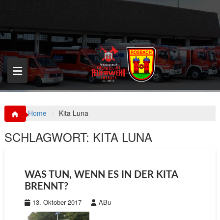
S
k
i
p
t
o
c
o
n
t
e
n
Home
Kita Luna
t
SCHLAGWORT:
KITA LUNA
WAS TUN, WENN ES IN DER KITA
BRENNT?
13. Oktober 2017
ABu