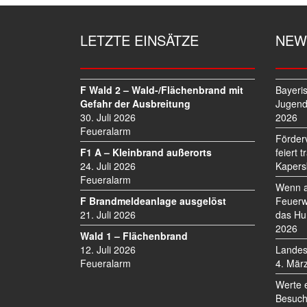
LETZTE EINSÄTZE
NEW
F Wald 2 – Wald-/Flächenbrand mit
Bayeri
Gefahr der Ausbreitung
Jugend
30. Juli 2026
2026
Feueralarm
Förder
F1 A – Kleinbrand außerorts
feiert 
24. Juli 2026
Kapers
Feueralarm
Wenn a
F Brandmeldeanlage ausgelöst
Feuerw
21. Juli 2026
das Hu
2026
Wald 1 – Flächenbrand
12. Juli 2026
Landes
Feueralarm
4. Mär
Werte 
Besuch