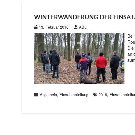
WINTERWANDERUNG DER EINSAT
13. Februar 2016
ABu
Bei
Ros
Die
an 
zu
,
,
Allgemein
Einsatzabteilung
2016
Einsatzabteilu