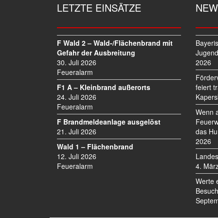
G
LETZTE EINSÄTZE
NEW
S
N
A
V
F Wald 2 – Wald-/Flächenbrand mit
Bayeri
I
Gefahr der Ausbreitung
Jugend
30. Juli 2026
2026
G
Feueralarm
A
Förder
T
F1 A – Kleinbrand außerorts
feiert 
I
24. Juli 2026
Kapers
O
Feueralarm
Wenn a
N
F Brandmeldeanlage ausgelöst
Feuerw
21. Juli 2026
das Hu
2026
Wald 1 – Flächenbrand
12. Juli 2026
Landes
Feueralarm
4. Mär
Werte 
Besuch
Septem