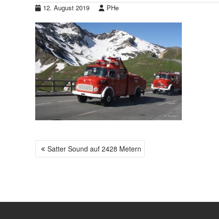
12. August 2019
PHe
Satter Sound auf 2428 Metern
B
E
I
T
R
A