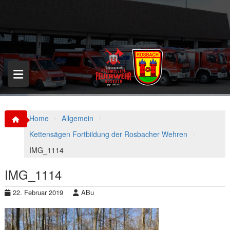
S
k
i
p
t
o
c
o
n
t
e
n
Home
Allgemein
t
Kettensägen Fortbildung der Rosbacher Wehren
IMG_1114
IMG_1114
22. Februar 2019
ABu