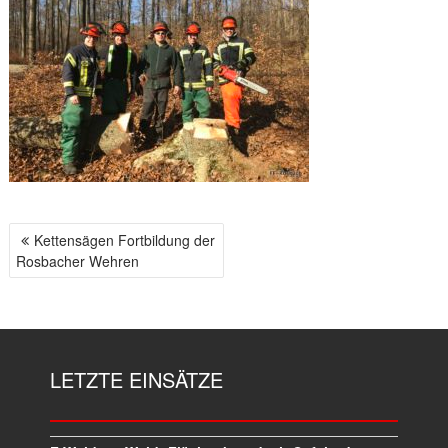
Kettensägen Fortbildung der
B
Rosbacher Wehren
E
I
T
R
A
LETZTE EINSÄTZE
G
S
N