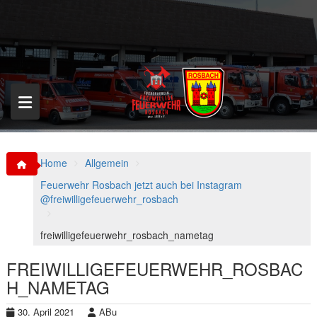
S
k
i
p
t
o
c
o
n
t
e
n
Home
Allgemein
t
Feuerwehr Rosbach jetzt auch bei Instagram
@freiwilligefeuerwehr_rosbach
freiwilligefeuerwehr_rosbach_nametag
FREIWILLIGEFEUERWEHR_ROSBAC
H_NAMETAG
30. April 2021
ABu