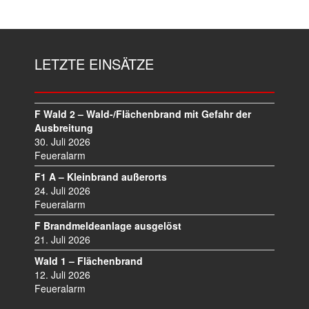
T
R
A
G
LETZTE EINSÄTZE
S
N
A
V
F Wald 2 – Wald-/Flächenbrand mit Gefahr der
I
Ausbreitung
30. Juli 2026
G
Feueralarm
A
T
F1 A – Kleinbrand außerorts
I
24. Juli 2026
O
Feueralarm
N
F Brandmeldeanlage ausgelöst
21. Juli 2026
Wald 1 – Flächenbrand
12. Juli 2026
Feueralarm