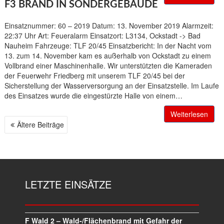
F3 BRAND IN SONDERGEBÄUDE
Einsatznummer: 60 – 2019 Datum: 13. November 2019 Alarmzeit:
22:37 Uhr Art: Feueralarm Einsatzort: L3134, Ockstadt -> Bad
Nauheim Fahrzeuge: TLF 20/45 Einsatzbericht: In der Nacht vom
13. zum 14. November kam es außerhalb von Ockstadt zu einem
Vollbrand einer Maschinenhalle. Wir unterstützten die Kameraden
der Feuerwehr Friedberg mit unserem TLF 20/45 bei der
Sicherstellung der Wasserversorgung an der Einsatzstelle. Im Laufe
des Einsatzes wurde die eingestürzte Halle von einem…
Weiterlesen
Ältere Beiträge
B
E
I
T
R
LETZTE EINSÄTZE
A
G
S
N
F Wald 2 – Wald-/Flächenbrand mit Gefahr der