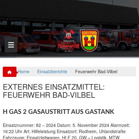
S
k
i
p
t
o
c
o
n
t
e
n
Home
Einsatzberichte
Feuerwehr Bad-Vilbel
t
EXTERNES EINSATZMITTEL:
FEUERWEHR BAD-VILBEL
H GAS 2 GASAUSTRITT AUS GASTANK
Einsatznummer: 82 – 2024 Datum: 5. November 2024 Alarmzeit:
16:22 Uhr Art: Hilfeleistung Einsatzort: Rodheim, Uhlandstraße
Fahrzeuge: Einsatzleitwagen, HLF 20, GW – Logistik, MTW,