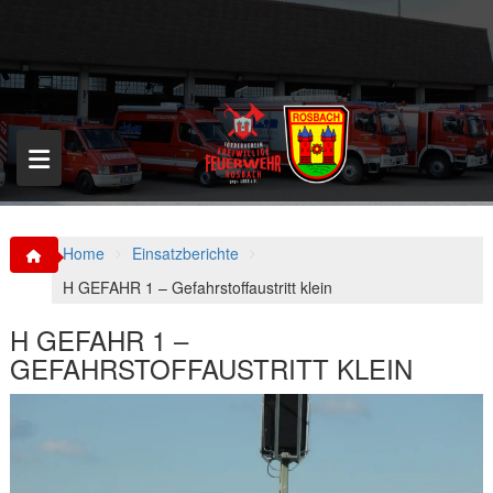
S
k
i
p
t
o
c
o
n
t
e
n
Home
Einsatzberichte
t
H GEFAHR 1 – Gefahrstoffaustritt klein
H GEFAHR 1 –
GEFAHRSTOFFAUSTRITT KLEIN