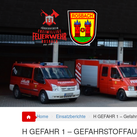
S
k
i
p
t
o
c
o
n
t
e
n
t
Home
Einsatzberichte
H GEFAHR 1 – Gefahrsto
H GEFAHR 1 – GEFAHRSTOFFAU