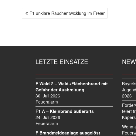
F1 unklare Rauchentwicklung im Freien
B
E
I
T
R
A
G
LETZTE EINSÄTZE
NEW
S
N
A
V
F Wald 2 – Wald-/Flächenbrand mit
Bayeri
I
Gefahr der Ausbreitung
Jugend
30. Juli 2026
2026
G
Feueralarm
A
Förder
T
F1 A – Kleinbrand außerorts
feiert 
I
24. Juli 2026
Kapers
O
Feueralarm
Wenn a
N
F Brandmeldeanlage ausgelöst
Feuerw