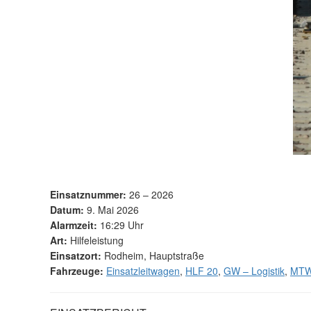
Einsatznummer:
26 – 2026
Datum:
9. Mai 2026
Alarmzeit:
16:29 Uhr
Art:
Hilfeleistung
Einsatzort:
Rodheim, Hauptstraße
Fahrzeuge:
Einsatzleitwagen
,
HLF 20
,
GW – Logistik
,
MT