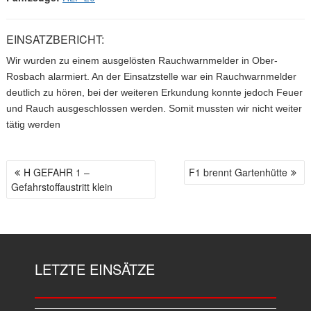
EINSATZBERICHT:
Wir wurden zu einem ausgelösten Rauchwarnmelder in Ober-
Rosbach alarmiert. An der Einsatzstelle war ein Rauchwarnmelder
deutlich zu hören, bei der weiteren Erkundung konnte jedoch Feuer
und Rauch ausgeschlossen werden. Somit mussten wir nicht weiter
tätig werden
H GEFAHR 1 –
F1 brennt Gartenhütte
B
Gefahrstoffaustritt klein
E
I
T
R
A
LETZTE EINSÄTZE
G
S
N