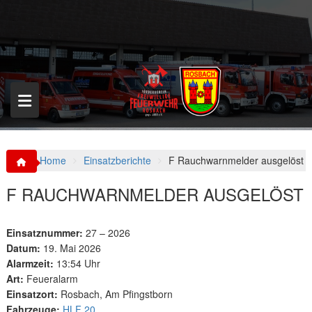
S
k
i
p
t
o
c
o
n
t
e
n
Home
Einsatzberichte
F Rauchwarnmelder ausgelöst
t
F RAUCHWARNMELDER AUSGELÖST
Einsatznummer:
27 – 2026
Datum:
19. Mai 2026
Alarmzeit:
13:54 Uhr
Art:
Feueralarm
Einsatzort:
Rosbach, Am Pfingstborn
Fahrzeuge:
HLF 20