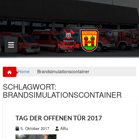
S
k
i
p
t
o
c
o
n
t
e
n
Home
Brandsimulationscontainer
t
SCHLAGWORT:
BRANDSIMULATIONSCONTAINER
TAG DER OFFENEN TÜR 2017
5. Oktober 2017
ABu