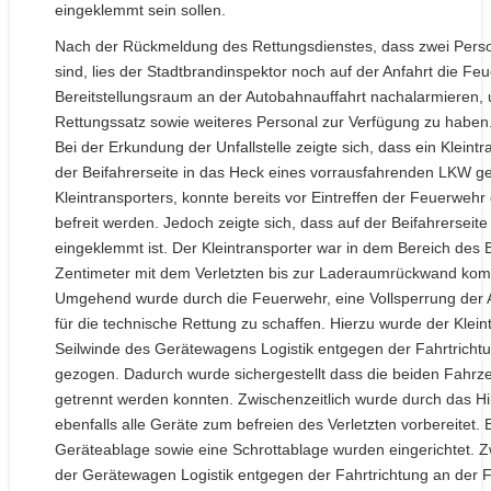
eingeklemmt sein sollen.
Nach der Rückmeldung des Rettungsdienstes, dass zwei Per
sind, lies der Stadtbrandinspektor noch auf der Anfahrt die F
Bereitstellungsraum an der Autobahnauffahrt nachalarmieren,
Rettungssatz sowie weiteres Personal zur Verfügung zu haben
Bei der Erkundung der Unfallstelle zeigte sich, dass ein Kleint
der Beifahrerseite in das Heck eines vorrausfahrenden LKW ger
Kleintransporters, konnte bereits vor Eintreffen der Feuerweh
befreit werden. Jedoch zeigte sich, dass auf der Beifahrerseit
eingeklemmt ist. Der Kleintransporter war in dem Bereich des B
Zentimeter mit dem Verletzten bis zur Laderaumrückwand komp
Umgehend wurde durch die Feuerwehr, eine Vollsperrung der 
für die technische Rettung zu schaffen. Hierzu wurde der Kleint
Seilwinde des Gerätewagens Logistik entgegen der Fahrtric
gezogen. Dadurch wurde sichergestellt dass die beiden Fahrze
getrennt werden konnten. Zwischenzeitlich wurde durch das Hi
ebenfalls alle Geräte zum befreien des Verletzten vorbereitet.
Geräteablage sowie eine Schrottablage wurden eingerichtet. Z
der Gerätewagen Logistik entgegen der Fahrtrichtung an der Fr