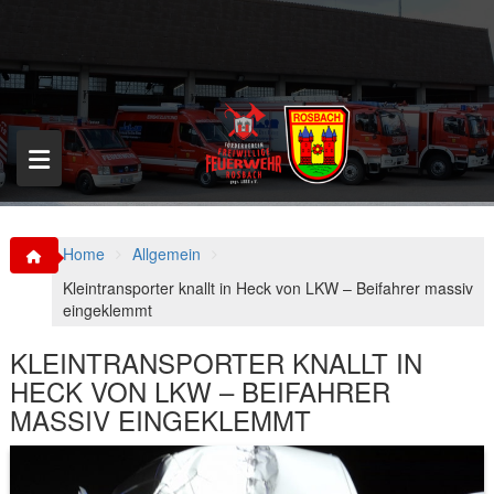
S
k
i
p
t
o
c
o
n
t
e
n
Home
Allgemein
t
Kleintransporter knallt in Heck von LKW – Beifahrer massiv
eingeklemmt
KLEINTRANSPORTER KNALLT IN
HECK VON LKW – BEIFAHRER
MASSIV EINGEKLEMMT