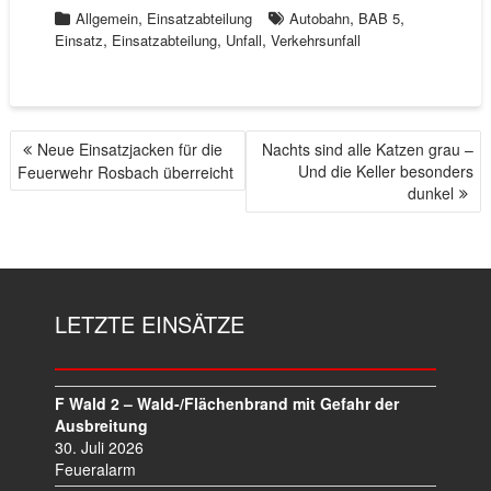
,
,
,
Allgemein
Einsatzabteilung
Autobahn
BAB 5
,
,
,
Einsatz
Einsatzabteilung
Unfall
Verkehrsunfall
Neue Einsatzjacken für die
Nachts sind alle Katzen grau –
B
Und die Keller besonders
Feuerwehr Rosbach überreicht
E
dunkel
I
T
R
A
G
LETZTE EINSÄTZE
S
N
A
V
F Wald 2 – Wald-/Flächenbrand mit Gefahr der
I
Ausbreitung
30. Juli 2026
G
Feueralarm
A