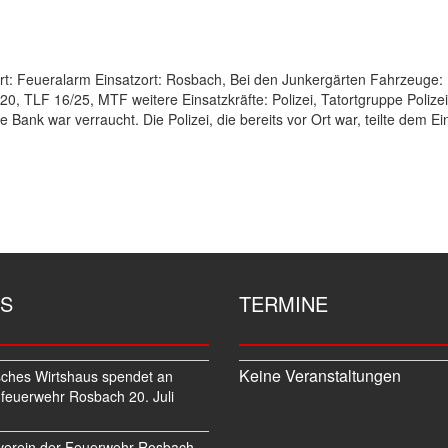
Art: Feueralarm Einsatzort: Rosbach, Bei den Junkergärten Fahrzeuge
, TLF 16/25, MTF weitere Einsatzkräfte: Polizei, Tatortgruppe Polizei,
Bank war verraucht. Die Polizei, die bereits vor Ort war, teilte dem Ein
S
TERMINE
Keine Veranstaltungen
sches Wirtshaus spendet an
feuerwehr Rosbach
20. Juli
verein der Feuerwehr Rosbach