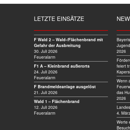
R
A
G
LETZTE EINSÄTZE
NEW
S
N
A
V
F Wald 2 – Wald-/Flächenbrand mit
Bayeri
I
Gefahr der Ausbreitung
Jugend
30. Juli 2026
2026
G
Feueralarm
A
Förder
T
F1 A – Kleinbrand außerorts
feiert 
I
24. Juli 2026
Kapers
O
Feueralarm
Wenn a
N
F Brandmeldeanlage ausgelöst
Feuerw
21. Juli 2026
das Hu
2026
Wald 1 – Flächenbrand
12. Juli 2026
Landes
Feueralarm
4. Mär
Werte 
Besuch