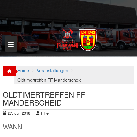
S
k
i
p
t
o
c
o
n
t
e
n
Home
Veranstaltungen
t
Oldtimertreffen FF Manderscheid
OLDTIMERTREFFEN FF
MANDERSCHEID
27. Juli 2018
PHe
WANN