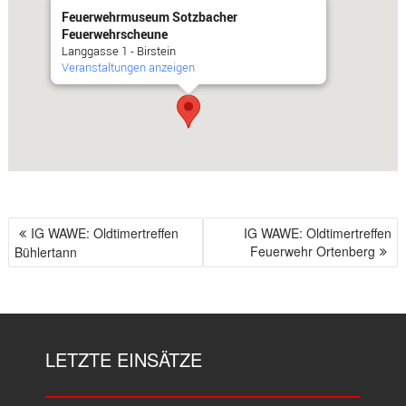
Feuerwehrmuseum Sotzbacher
Feuerwehrscheune
Langgasse 1 - Birstein
Veranstaltungen anzeigen
IG WAWE: Oldtimertreffen
IG WAWE: Oldtimertreffen
B
Feuerwehr Ortenberg
Bühlertann
E
I
T
R
A
LETZTE EINSÄTZE
G
S
N