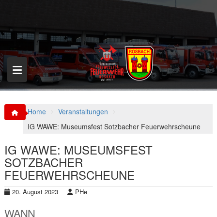
S
k
i
p
t
o
c
o
n
t
e
n
Home
Veranstaltungen
t
IG WAWE: Museumsfest Sotzbacher Feuerwehrscheune
IG WAWE: MUSEUMSFEST
SOTZBACHER
FEUERWEHRSCHEUNE
20. August 2023
PHe
WANN