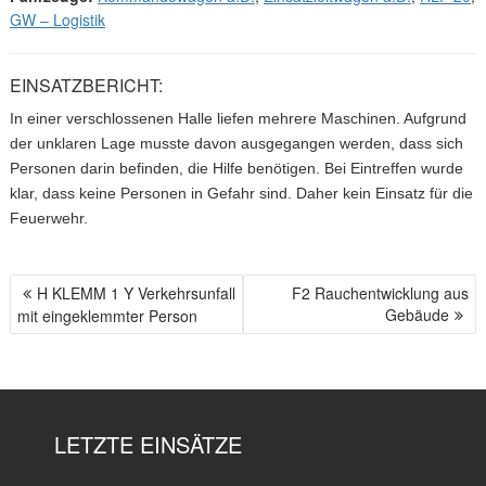
GW – Logistik
EINSATZBERICHT:
In einer verschlossenen Halle liefen mehrere Maschinen. Aufgrund
der unklaren Lage musste davon ausgegangen werden, dass sich
Personen darin befinden, die Hilfe benötigen. Bei Eintreffen wurde
klar, dass keine Personen in Gefahr sind. Daher kein Einsatz für die
Feuerwehr.
H KLEMM 1 Y Verkehrsunfall
F2 Rauchentwicklung aus
B
Gebäude
mit eingeklemmter Person
E
I
T
R
A
LETZTE EINSÄTZE
G
S