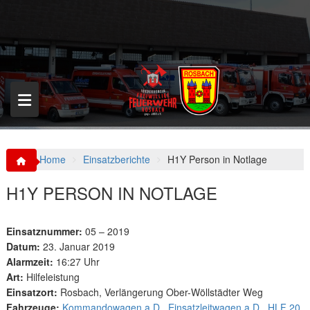
S
k
i
p
t
o
c
o
n
t
e
n
Home
Einsatzberichte
H1Y Person in Notlage
t
H1Y PERSON IN NOTLAGE
Einsatznummer:
05 – 2019
Datum:
23. Januar 2019
Alarmzeit:
16:27 Uhr
Art:
Hilfeleistung
Einsatzort:
Rosbach, Verlängerung Ober-Wöllstädter Weg
Fahrzeuge:
Kommandowagen a.D.
,
Einsatzleitwagen a.D.
,
HLF 20
,