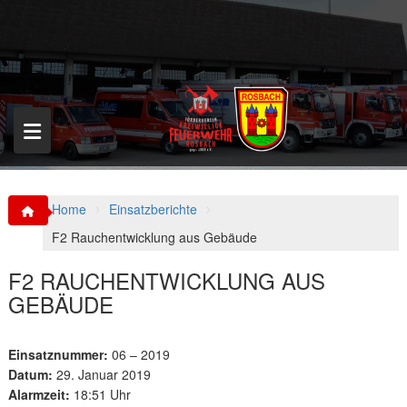
S
k
i
p
t
o
c
o
n
t
e
n
Home
Einsatzberichte
t
F2 Rauchentwicklung aus Gebäude
F2 RAUCHENTWICKLUNG AUS
GEBÄUDE
Einsatznummer:
06 – 2019
Datum:
29. Januar 2019
Alarmzeit:
18:51 Uhr