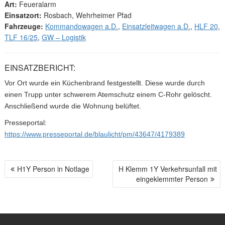
Art:
Feueralarm
Einsatzort:
Rosbach, Wehrheimer Pfad
Fahrzeuge:
Kommandowagen a.D.
,
Einsatzleitwagen a.D.
,
HLF 20
,
TLF 16/25
,
GW – Logistik
EINSATZBERICHT:
Vor Ort wurde ein Küchenbrand festgestellt. Diese wurde durch
einen Trupp unter schwerem Atemschutz einem C-Rohr gelöscht.
Anschließend wurde die Wohnung belüftet.
Presseportal:
https://www.presseportal.de/blaulicht/pm/43647/4179389
H1Y Person in Notlage
H Klemm 1Y Verkehrsunfall mit
B
eingeklemmter Person
E
I
T
R