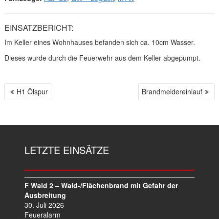
EINSATZBERICHT:
Im Keller eines Wohnhauses befanden sich ca. 10cm Wasser.
Dieses wurde durch die Feuerwehr aus dem Keller abgepumpt.
H1 Ölspur
Brandmeldereinlauf
B
E
I
T
R
LETZTE EINSÄTZE
A
G
S
N
F Wald 2 – Wald-/Flächenbrand mit Gefahr der
A
Ausbreitung
V
30. Juli 2026
I
Feueralarm