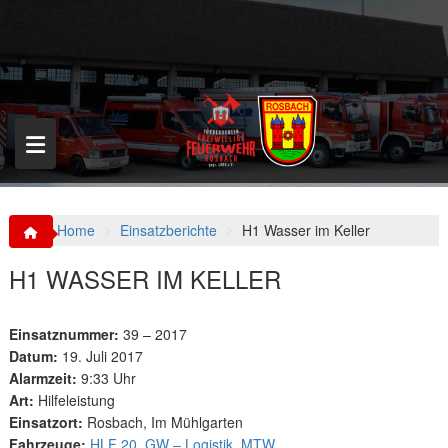
S
k
i
p
t
o
c
o
n
t
e
n
Home
Einsatzberichte
H1 Wasser im Keller
t
H1 WASSER IM KELLER
Einsatznummer:
39 – 2017
Datum:
19. Juli 2017
Alarmzeit:
9:33 Uhr
Art:
Hilfeleistung
Einsatzort:
Rosbach, Im Mühlgarten
Fahrzeuge:
HLF 20
,
GW – Logistik
,
MTW