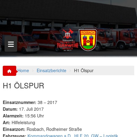
S
k
i
p
t
o
c
o
n
t
e
n
Home
Einsatzberichte
H1 Ölspur
t
H1 ÖLSPUR
Einsatznummer:
38 – 2017
Datum:
17. Juli 2017
Alarmzeit:
15:56 Uhr
Art:
Hilfeleistung
Einsatzort:
Rosbach, Rodheimer Straße
Fahrzeuge:
Kommandowagen a.D.
,
HLF 20
,
GW – Logistik