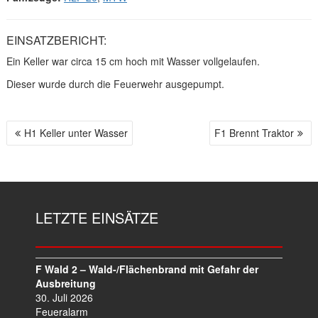
EINSATZBERICHT:
Ein Keller war circa 15 cm hoch mit Wasser vollgelaufen.
Dieser wurde durch die Feuerwehr ausgepumpt.
H1 Keller unter Wasser
F1 Brennt Traktor
B
E
I
T
R
LETZTE EINSÄTZE
A
G
S
N
F Wald 2 – Wald-/Flächenbrand mit Gefahr der
A
Ausbreitung
V
30. Juli 2026
I
Feueralarm