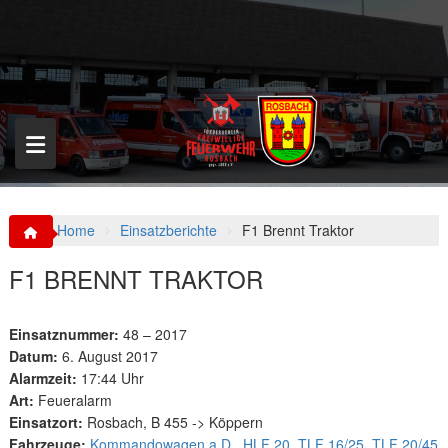
S
k
i
p
t
o
c
o
n
t
e
n
Home
Einsatzberichte
F1 Brennt Traktor
t
F1 BRENNT TRAKTOR
Einsatznummer:
48 – 2017
Datum:
6. August 2017
Alarmzeit:
17:44 Uhr
Art:
Feueralarm
Einsatzort:
Rosbach, B 455 -> Köppern
Fahrzeuge:
Kommandowagen a.D.
,
HLF 20
,
TLF 16/25
,
TLF 20/45