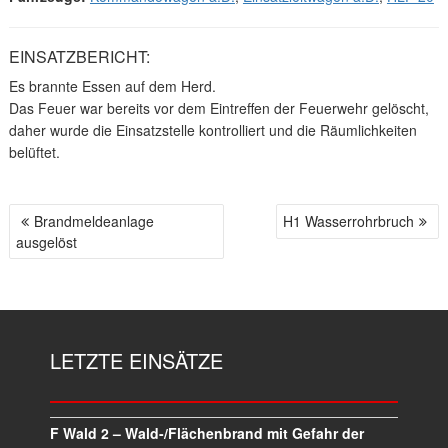
EINSATZBERICHT:
Es brannte Essen auf dem Herd.
Das Feuer war bereits vor dem Eintreffen der Feuerwehr gelöscht,
daher wurde die Einsatzstelle kontrolliert und die Räumlichkeiten
belüftet.
Brandmeldeanlage
H1 Wasserrohrbruch
B
ausgelöst
E
I
T
R
A
LETZTE EINSÄTZE
G
S
N
A
F Wald 2 – Wald-/Flächenbrand mit Gefahr der