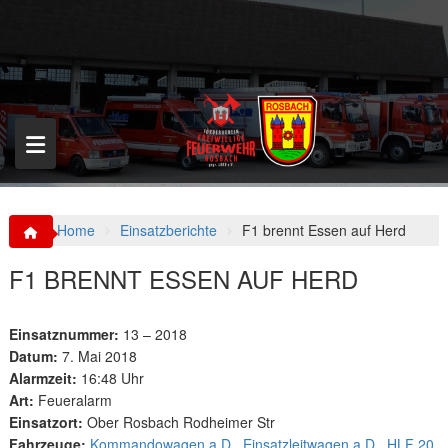
S
k
i
p
t
o
c
o
n
t
e
n
Home
Einsatzberichte
F1 brennt Essen auf Herd
t
F1 BRENNT ESSEN AUF HERD
Einsatznummer:
13 – 2018
Datum:
7. Mai 2018
Alarmzeit:
16:48 Uhr
Art:
Feueralarm
Einsatzort:
Ober Rosbach Rodheimer Str
Fahrzeuge:
Kommandowagen a.D.
,
Einsatzleitwagen a.D.
,
HLF 20