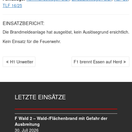
TLF 16/25
EINSATZBERICHT:
Die Brandmeldeanlage hat ausgelöst, kein Auslösegrund ersichtlich.
Kein Einsatz für die Feuerwehr.
H1 Unwetter
F1 brennt Essen auf Herd
B
E
I
T
R
LETZTE EINSÄTZE
A
G
S
N
F Wald 2 – Wald-/Flächenbrand mit Gefahr der
A
Ausbreitung
V
30. Juli 2026