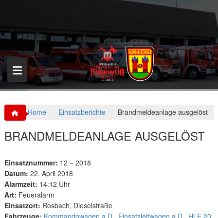
S
k
i
p
t
o
c
o
n
t
e
n
Home
Einsatzberichte
Brandmeldeanlage ausgelöst
t
BRANDMELDEANLAGE AUSGELÖST
Einsatznummer:
12 – 2018
Datum:
22. April 2018
Alarmzeit:
14:12 Uhr
Art:
Feueralarm
Einsatzort:
Rosbach, Dieselstraße
Fahrzeuge:
Kommandowagen a.D.
,
Einsatzleitwagen a.D.
,
HLF 20
,