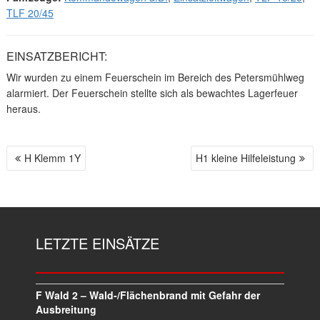
TLF 20/45
EINSATZBERICHT:
Wir wurden zu einem Feuerschein im Bereich des Petersmühlweg
alarmiert. Der Feuerschein stellte sich als bewachtes Lagerfeuer
heraus.
H Klemm 1Y
H1 kleine Hilfeleistung
B
E
I
T
R
LETZTE EINSÄTZE
A
G
S
N
F Wald 2 – Wald-/Flächenbrand mit Gefahr der
A
Ausbreitung