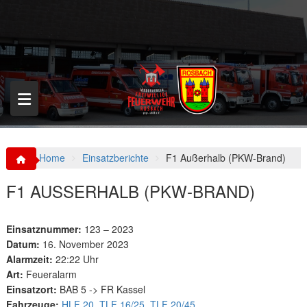
S
k
i
p
t
o
c
o
n
t
e
n
Home
Einsatzberichte
F1 Außerhalb (PKW-Brand)
t
F1 AUSSERHALB (PKW-BRAND)
Einsatznummer:
123 – 2023
Datum:
16. November 2023
Alarmzeit:
22:22 Uhr
Art:
Feueralarm
Einsatzort:
BAB 5 -> FR Kassel
Fahrzeuge:
HLF 20
,
TLF 16/25
,
TLF 20/45