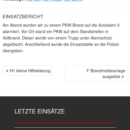
EINSATZBERICHT:
Am Abend wurden wir zu einem PKW-Brand auf die Autobahn 5
alarmiert. Vor Ort stand ein PKW auf dem Standstreifen in
Vollbrand. Dieser wurde von einem Trupp unter Atemschutz
abgelöscht. Anschließend wurde die Einsatzstelle an die Polizei
übergeben.
H1 kleine Hilfeleistung
F Brandmeldeanlage
B
ausgelöst
E
I
T
R
A
LETZTE EINSÄTZE
G
S
N