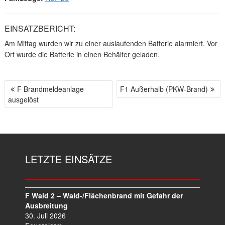
EINSATZBERICHT:
Am Mittag wurden wir zu einer auslaufenden Batterie alarmiert. Vor
Ort wurde die Batterie in einen Behälter geladen.
F Brandmeldeanlage
F1 Außerhalb (PKW-Brand)
B
ausgelöst
E
I
T
R
A
LETZTE EINSÄTZE
G
S
N
A
F Wald 2 – Wald-/Flächenbrand mit Gefahr der
V
Ausbreitung
I
30. Juli 2026