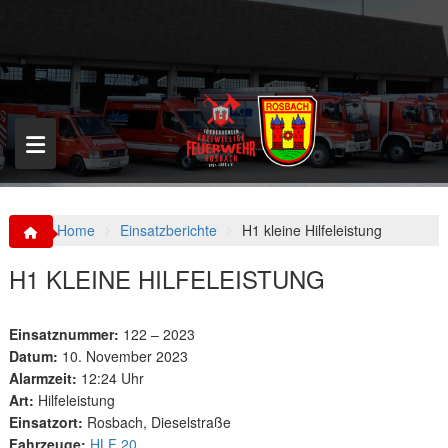
S
k
i
p
t
o
c
o
n
t
e
n
Home
Einsatzberichte
H1 kleine Hilfeleistung
t
H1 KLEINE HILFELEISTUNG
Einsatznummer:
122 – 2023
Datum:
10. November 2023
Alarmzeit:
12:24 Uhr
Art:
Hilfeleistung
Einsatzort:
Rosbach, Dieselstraße
Fahrzeuge:
HLF 20