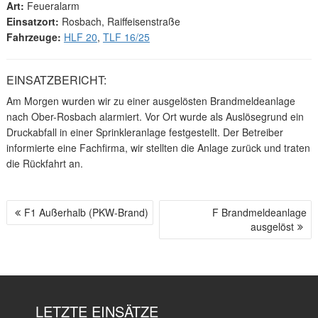
Art:
Feueralarm
Einsatzort:
Rosbach, Raiffeisenstraße
Fahrzeuge:
HLF 20
,
TLF 16/25
EINSATZBERICHT:
Am Morgen wurden wir zu einer ausgelösten Brandmeldeanlage
nach Ober-Rosbach alarmiert. Vor Ort wurde als Auslösegrund ein
Druckabfall in einer Sprinkleranlage festgestellt. Der Betreiber
informierte eine Fachfirma, wir stellten die Anlage zurück und traten
die Rückfahrt an.
F1 Außerhalb (PKW-Brand)
F Brandmeldeanlage
B
ausgelöst
E
I
T
R
A
LETZTE EINSÄTZE
G