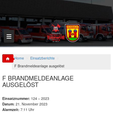
S
k
i
p
t
o
c
o
n
t
e
n
Home
Einsatzberichte
t
F Brandmeldeanlage ausgelöst
F BRANDMELDEANLAGE
AUSGELÖST
Einsatznummer:
124 – 2023
Datum:
21. November 2023
Alarmzeit:
7:11 Uhr