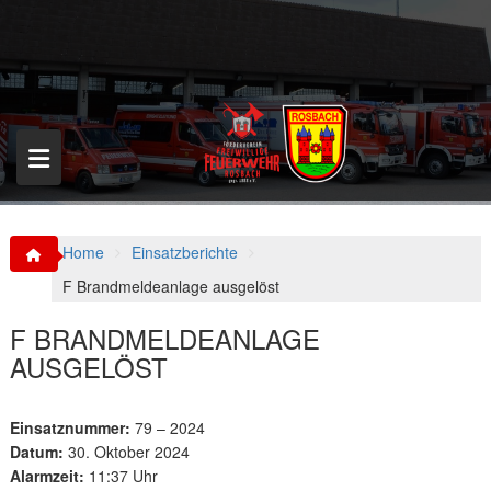
S
k
i
p
t
o
c
o
n
t
e
n
Home
Einsatzberichte
t
F Brandmeldeanlage ausgelöst
F BRANDMELDEANLAGE
AUSGELÖST
Einsatznummer:
79 – 2024
Datum:
30. Oktober 2024
Alarmzeit:
11:37 Uhr