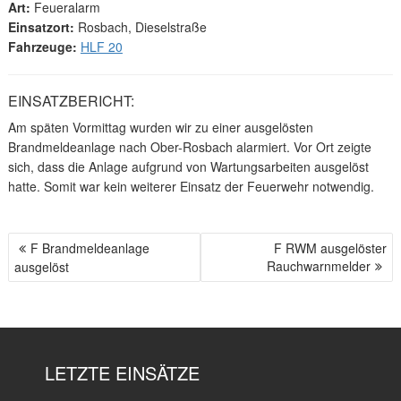
Art:
Feueralarm
Einsatzort:
Rosbach, Dieselstraße
Fahrzeuge:
HLF 20
EINSATZBERICHT:
Am späten Vormittag wurden wir zu einer ausgelösten
Brandmeldeanlage nach Ober-Rosbach alarmiert. Vor Ort zeigte
sich, dass die Anlage aufgrund von Wartungsarbeiten ausgelöst
hatte. Somit war kein weiterer Einsatz der Feuerwehr notwendig.
F Brandmeldeanlage
F RWM ausgelöster
B
Rauchwarnmelder
ausgelöst
E
I
T
R
A
LETZTE EINSÄTZE
G
S