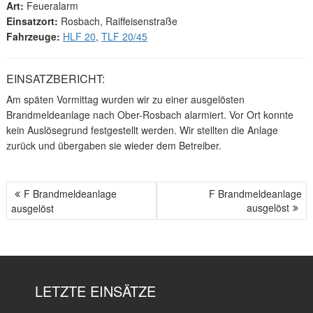
Art:
Feueralarm
Einsatzort:
Rosbach, Raiffeisenstraße
Fahrzeuge:
HLF 20
,
TLF 20/45
EINSATZBERICHT:
Am späten Vormittag wurden wir zu einer ausgelösten
Brandmeldeanlage nach Ober-Rosbach alarmiert. Vor Ort konnte
kein Auslösegrund festgestellt werden. Wir stellten die Anlage
zurück und übergaben sie wieder dem Betreiber.
F Brandmeldeanlage
F Brandmeldeanlage
B
ausgelöst
ausgelöst
E
I
T
R
A
LETZTE EINSÄTZE
G
S