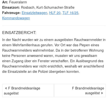
Art:
Feueralarm
Einsatzort:
Rosbach, Kurt-Schumacher-Straße
Fahrzeuge:
Einsatzleitwagen
,
HLF 20
,
TLF 16/25
,
Kommandowagen
EINSATZBERICHT:
In der Nacht wurden wir zu einem ausgelösten Rauchwarnmelder in
einem Mehrfamilienhaus gerufen. Vor Ort war das Piepen eines
Rauchwarnmelders wahrnehmbar. Da in der betroffenen Wohnung
keine Personen anwesend waren, mussten wir uns gewaltsam
einen Zugang über ein Fenster verschaffen. Ein Auslösegrund des
Rauchwarnmelders war nicht ersichtlich, weshalb wir anschließend
die Einsatzstelle an die Polizei übergeben konnten.
F Brandmeldeanlage
F Brandmeldeanlage
B
ausgelöst
ausgelöst
E
I
T