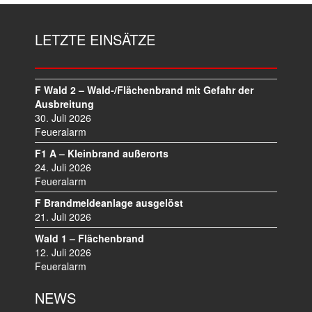
R
A
LETZTE EINSÄTZE
G
S
N
A
F Wald 2 – Wald-/Flächenbrand mit Gefahr der
V
Ausbreitung
I
30. Juli 2026
Feueralarm
G
A
F1 A – Kleinbrand außerorts
T
24. Juli 2026
I
Feueralarm
O
F Brandmeldeanlage ausgelöst
N
21. Juli 2026
Wald 1 – Flächenbrand
12. Juli 2026
Feueralarm
NEWS