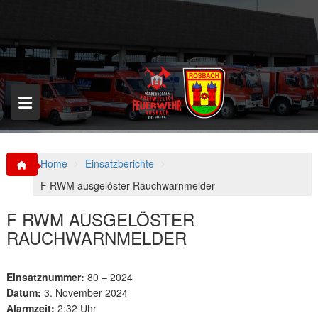
S
k
i
p
t
o
c
o
n
t
e
n
Home
Einsatzberichte
t
F RWM ausgelöster Rauchwarnmelder
F RWM AUSGELÖSTER
RAUCHWARNMELDER
Einsatznummer:
80 – 2024
Datum:
3. November 2024
Alarmzeit:
2:32 Uhr