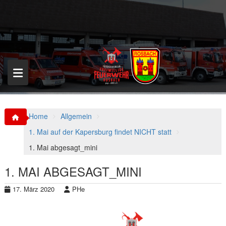
S
k
i
p
t
o
c
o
n
t
e
n
Home
Allgemein
t
1. Mai auf der Kapersburg findet NICHT statt
1. Mai abgesagt_mini
1. MAI ABGESAGT_MINI
17. März 2020
PHe