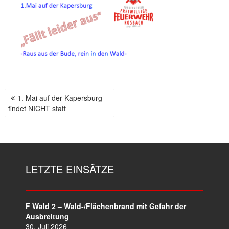
1. Mai auf der Kapersburg
B
findet NICHT statt
E
I
T
R
A
LETZTE EINSÄTZE
G
S
N
A
F Wald 2 – Wald-/Flächenbrand mit Gefahr der
V
Ausbreitung
I
30. Juli 2026