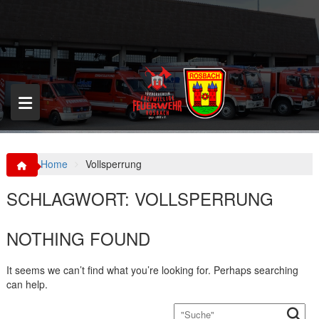
S
k
i
p
t
o
c
o
n
t
e
n
Home
Vollsperrung
t
SCHLAGWORT:
VOLLSPERRUNG
NOTHING FOUND
It seems we can’t find what you’re looking for. Perhaps searching
can help.