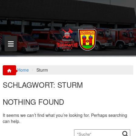
S
k
i
p
t
o
c
o
n
t
e
n
Home
Sturm
t
SCHLAGWORT:
STURM
NOTHING FOUND
It seems we can’t find what you’re looking for. Perhaps searching
can help.