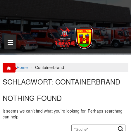
S
k
i
p
t
o
c
o
n
t
e
n
Home
Containerbrand
t
SCHLAGWORT:
CONTAINERBRAND
NOTHING FOUND
It seems we can’t find what you’re looking for. Perhaps searching
can help.