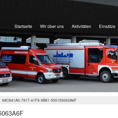
Startseite
Wir über uns
Aktivitäten
Einsätze
68C841A0-7917-41F9-9B81-555155063A6F
5063A6F