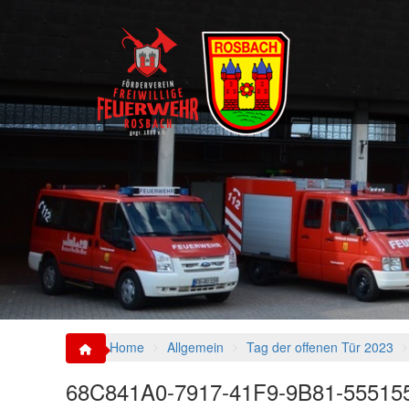
S
k
i
p
t
o
c
o
n
t
e
n
t
Home
Allgemein
Tag der offenen Tür 2023
68C841A0-7917-41F9-9B81-55515