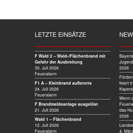
I
T
R
A
G
LETZTE EINSÄTZE
NEW
S
N
A
V
F Wald 2 – Wald-/Flächenbrand mit
Bayeri
I
Gefahr der Ausbreitung
Jugend
30. Juli 2026
2026
G
Feueralarm
A
Förder
T
F1 A – Kleinbrand außerorts
feiert 
I
24. Juli 2026
Kapers
O
Feueralarm
Wenn a
N
F Brandmeldeanlage ausgelöst
Feuerw
21. Juli 2026
das Hu
2026
Wald 1 – Flächenbrand
12. Juli 2026
Landes
Feueralarm
4. Mär