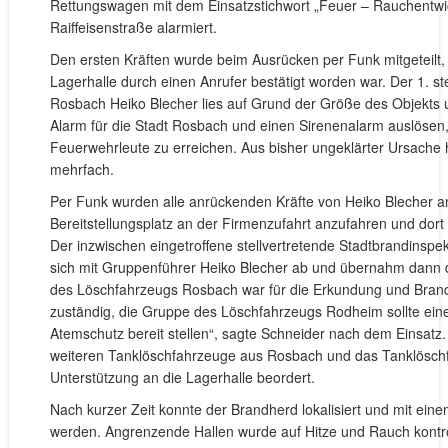
Rettungswagen mit dem Einsatzstichwort „Feuer – Rauchentwi
Raiffeisenstraße alarmiert.
Den ersten Kräften wurde beim Ausrücken per Funk mitgeteilt, 
Lagerhalle durch einen Anrufer bestätigt worden war. Der 1. st
Rosbach Heiko Blecher lies auf Grund der Größe des Objekts u
Alarm für die Stadt Rosbach und einen Sirenenalarm auslösen
Feuerwehrleute zu erreichen. Aus bisher ungeklärter Ursache h
mehrfach.
Per Funk wurden alle anrückenden Kräfte von Heiko Blecher 
Bereitstellungsplatz an der Firmenzufahrt anzufahren und dort
Der inzwischen eingetroffene stellvertretende Stadtbrandinspe
sich mit Gruppenführer Heiko Blecher ab und übernahm dann d
des Löschfahrzeugs Rosbach war für die Erkundung und Br
zuständig, die Gruppe des Löschfahrzeugs Rodheim sollte ein
Atemschutz bereit stellen“, sagte Schneider nach dem Einsat
weiteren Tanklöschfahrzeuge aus Rosbach und das Tanklösch
Unterstützung an die Lagerhalle beordert.
Nach kurzer Zeit konnte der Brandherd lokalisiert und mit ein
werden. Angrenzende Hallen wurde auf Hitze und Rauch kontrol