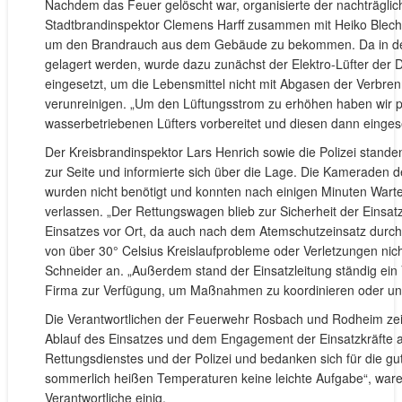
Nachdem das Feuer gelöscht war, organisierte der nachträglich
Stadtbrandinspektor Clemens Harff zusammen mit Heiko Blec
um den Brandrauch aus dem Gebäude zu bekommen. Da in der
gelagert werden, wurde dazu zunächst der Elektro-Lüfter der D
eingesetzt, um die Lebensmittel nicht mit Abgasen der Verbre
verunreinigen. „Um den Lüftungsstrom zu erhöhen haben wir pa
wasserbetriebenen Lüfters vorbereitet und diesen dann eingeset
Der Kreisbrandinspektor Lars Henrich sowie die Polizei stande
zur Seite und informierte sich über die Lage. Die Kameraden 
wurden nicht benötigt und konnten nach einigen Minuten Wartez
verlassen. „Der Rettungswagen blieb zur Sicherheit der Einsatz
Einsatzes vor Ort, da auch nach dem Atemschutzeinsatz durc
von über 30° Celsius Kreislaufprobleme oder Verletzungen nic
Schneider an. „Außerdem stand der Einsatzleitung ständig ein 
Firma zur Verfügung, um Maßnahmen zu koordinieren oder un
Die Verantwortlichen der Feuerwehr Rosbach und Rodheim zei
Ablauf des Einsatzes und dem Engagement der Einsatzkräfte al
Rettungsdienstes und der Polizei und bedanken sich für die g
sommerlich heißen Temperaturen keine leichte Aufgabe“, waren
Verantwortliche einig.