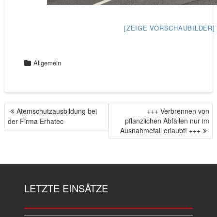
[ZEIGE VORSCHAUBILDER]
Allgemein
Atemschutzausbildung bei
+++ Verbrennen von
B
pflanzlichen Abfällen nur im
der Firma Erhatec
E
Ausnahmefall erlaubt! +++
I
T
R
A
G
LETZTE EINSÄTZE
S
N
A