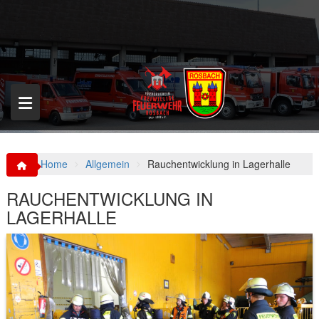
S
k
i
p
t
o
c
o
n
t
e
n
Home
Allgemein
Rauchentwicklung in Lagerhalle
t
RAUCHENTWICKLUNG IN
LAGERHALLE