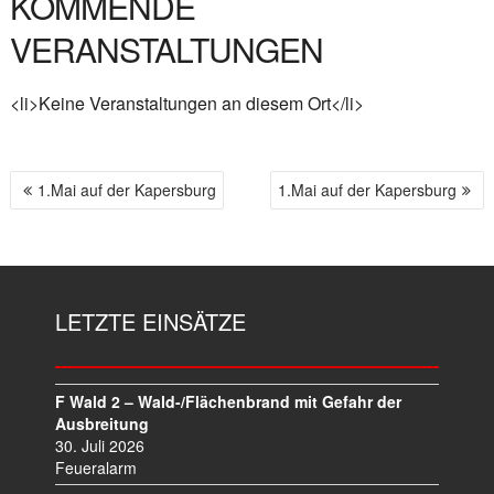
KOMMENDE
VERANSTALTUNGEN
<li>Keine Veranstaltungen an diesem Ort</li>
1.Mai auf der Kapersburg
1.Mai auf der Kapersburg
B
E
I
T
R
LETZTE EINSÄTZE
A
G
S
N
F Wald 2 – Wald-/Flächenbrand mit Gefahr der
A
Ausbreitung
V
30. Juli 2026
I
Feueralarm