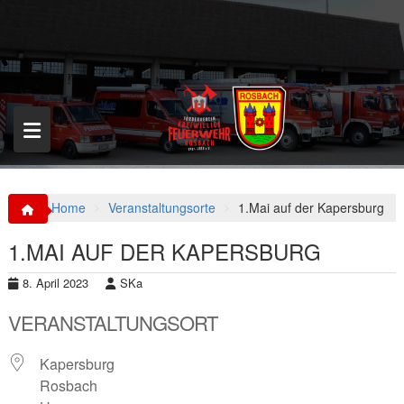
S
k
i
p
t
o
c
o
n
t
e
n
Home
Veranstaltungsorte
1.Mai auf der Kapersburg
t
1.MAI AUF DER KAPERSBURG
8. April 2023
SKa
VERANSTALTUNGSORT
Kapersburg
Rosbach