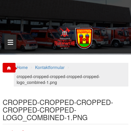
S
k
i
p
t
o
c
o
n
t
e
n
Home
Kontaktformular
t
cropped-cropped-cropped-cropped-cropped-
logo_combined-1.png
CROPPED-CROPPED-CROPPED-
CROPPED-CROPPED-
LOGO_COMBINED-1.PNG