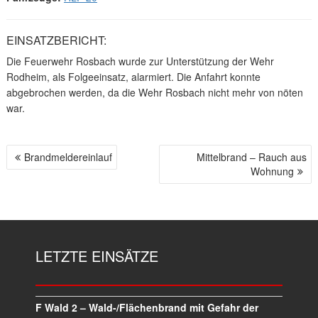
EINSATZBERICHT:
Die Feuerwehr Rosbach wurde zur Unterstützung der Wehr
Rodheim, als Folgeeinsatz, alarmiert. Die Anfahrt konnte
abgebrochen werden, da die Wehr Rosbach nicht mehr von nöten
war.
Brandmeldereinlauf
Mittelbrand – Rauch aus
B
Wohnung
E
I
T
R
A
LETZTE EINSÄTZE
G
S
N
A
F Wald 2 – Wald-/Flächenbrand mit Gefahr der