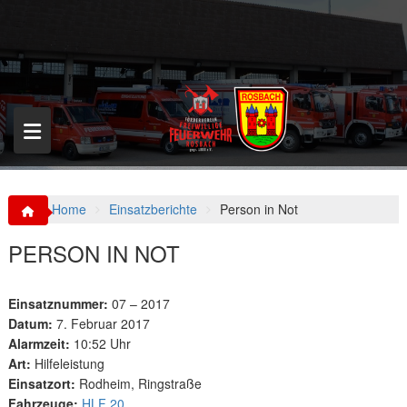
S
k
i
p
t
o
c
o
n
t
e
n
Home
Einsatzberichte
Person in Not
t
PERSON IN NOT
Einsatznummer:
07 – 2017
Datum:
7. Februar 2017
Alarmzeit:
10:52 Uhr
Art:
Hilfeleistung
Einsatzort:
Rodheim, Ringstraße
Fahrzeuge:
HLF 20