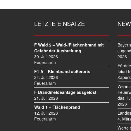
T
R
A
G
LETZTE EINSÄTZE
NEW
S
N
A
V
F Wald 2 – Wald-/Flächenbrand mit
Bayeri
I
Gefahr der Ausbreitung
Jugend
30. Juli 2026
2026
G
Feueralarm
A
Förder
T
F1 A – Kleinbrand außerorts
feiert 
I
24. Juli 2026
Kapers
O
Feueralarm
Wenn a
N
F Brandmeldeanlage ausgelöst
Feuerw
21. Juli 2026
das Hu
2026
Wald 1 – Flächenbrand
12. Juli 2026
Landes
Feueralarm
4. Mär
Werte 