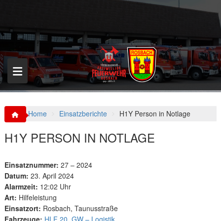
S
k
i
p
t
o
c
o
n
t
e
n
Home
Einsatzberichte
H1Y Person in Notlage
t
H1Y PERSON IN NOTLAGE
Einsatznummer:
27 – 2024
Datum:
23. April 2024
Alarmzeit:
12:02 Uhr
Art:
Hilfeleistung
Einsatzort:
Rosbach, Taunusstraße
Fahrzeuge:
HLF 20
,
GW – Logistik