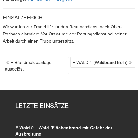
EINSATZBERICHT:
Wir wurden zur Tragehilfe für den Rettungsdienst nach Ober-
Rosbach alarmiert. Vor Ort wurde der Rettungsdienst bei seiner
Arbeit durch einen Trupp unterstützt.
F Brandmeldeanlage
F WALD 1 (Waldbrand klein)
B
ausgelöst
E
I
T
R
A
LETZTE EINSÄTZE
G
S
N
A
F Wald 2 – Wald-/Flächenbrand mit Gefahr der
V
Ausbreitung